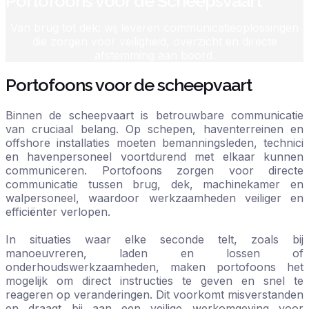
Portofoons voor de Scheepsvaart
Van brug tot dek: wij leveren communicatieoplossingen
die zorgen voor veiligheid, overzicht en directe
afstemming aan boord.
Portofoons voor de scheepvaart
Binnen de scheepvaart is betrouwbare communicatie
van cruciaal belang. Op schepen, haventerreinen en
offshore installaties moeten bemanningsleden, technici
en havenpersoneel voortdurend met elkaar kunnen
communiceren. Portofoons zorgen voor directe
communicatie tussen brug, dek, machinekamer en
walpersoneel, waardoor werkzaamheden veiliger en
efficiënter verlopen.
In situaties waar elke seconde telt, zoals bij
manoeuvreren, laden en lossen of
onderhoudswerkzaamheden, maken portofoons het
mogelijk om direct instructies te geven en snel te
reageren op veranderingen. Dit voorkomt misverstanden
en draagt bij aan een veilige werkomgeving voor